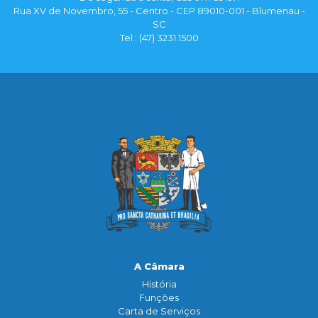
Rua XV de Novembro, 55 - Centro - CEP 89010-001 - Blumenau -
SC
Tel.: (47) 3231.1500
A Câmara
História
Funçōes
Carta de Serviços