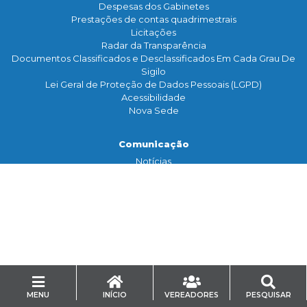
Despesas dos Gabinetes
Prestações de contas quadrimestrais
Licitações
Radar da Transparência
Documentos Classificados e Desclassificados Em Cada Grau De
Sigilo
Lei Geral de Proteção de Dados Pessoais (LGPD)
Acessibilidade
Nova Sede
Comunicação
Notícias
Assessoria de Imprensa
TV Legislativa
Galeria de Fotos
Banco de Imagens
Contato
Serviço de Informação
Ouvidoria
Mídias Sociais
MENU
INÍCIO
VEREADORES
PESQUISAR
Eventos/Inscrição