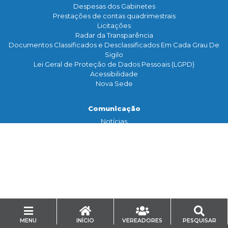
Despesas dos Gabinetes
Prestações de contas quadrimestrais
Licitações
Radar da Transparência
Documentos Classificados e Desclassificados Em Cada Grau De
Sigilo
Lei Geral de Proteção de Dados Pessoais (LGPD)
Acessibilidade
Nova Sede
Comunicação
Notícias
Assessoria de Imprensa
TV Legislativa
Galeria de Fotos
Banco de Imagens
Contato
Serviço de Informação
Ouvidoria
Mídias Sociais
MENU
INÍCIO
VEREADORES
PESQUISAR
Eventos/Inscrição