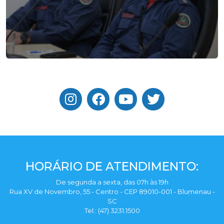
HORÁRIO DE ATENDIMENTO:
De segunda a sexta, das 07h às 19h
Rua XV de Novembro, 55 - Centro - CEP 89010-001 - Blumenau -
SC
Tel.: (47) 3231.1500