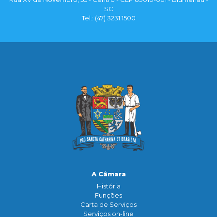
SC
Tel.: (47) 3231.1500
A Câmara
História
Funçōes
Carta de Serviços
Serviços on-line