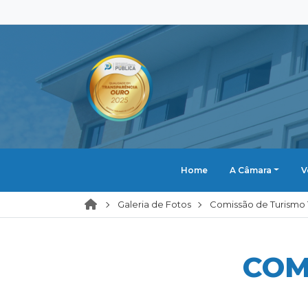
Home
A Câmara
V
Galeria de Fotos
Comissão de Turismo 1
COM