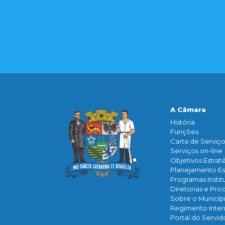
A Câmara
História
Funçōes
Carta de Serviç
Serviços on-line
Objetivos Estrat
Planejamento Es
Programas Instit
Diretorias e Pro
Sobre o Municíp
Regimento Inte
Portal do Servid