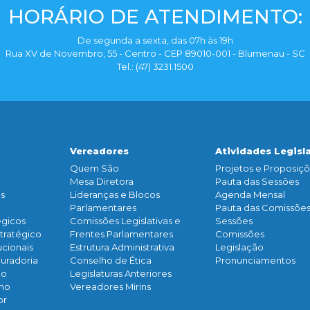
HORÁRIO DE ATENDIMENTO:
De segunda a sexta, das 07h às 19h
Rua XV de Novembro, 55 - Centro - CEP 89010-001 - Blumenau - SC
Tel.: (47) 3231.1500
Vereadores
Atividades Legisl
Quem São
Projetos e Proposiç
Mesa Diretora
Pauta das Sessões
os
Lideranças e Blocos
Agenda Mensal
Parlamentares
Pauta das Comissõe
égicos
Comissões Legislativas e
Sessões
tratégico
Frentes Parlamentares
Comissões
ucionais
Estrutura Administrativa
Legislação
curadoria
Conselho de Ética
Pronunciamentos
io
Legislaturas Anteriores
rno
Vereadores Mirins
or