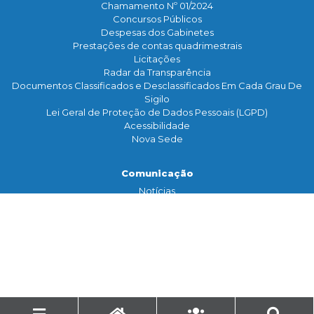
Chamamento Nº 01/2024
Concursos Públicos
Despesas dos Gabinetes
Prestações de contas quadrimestrais
Licitações
Radar da Transparência
Documentos Classificados e Desclassificados Em Cada Grau De
Sigilo
Lei Geral de Proteção de Dados Pessoais (LGPD)
Acessibilidade
Nova Sede
Comunicação
Notícias
Assessoria de Imprensa
TV Legislativa
Galeria de Fotos
Banco de Imagens
Contato
Serviço de Informação
Ouvidoria