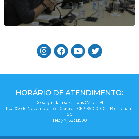
HORÁRIO DE ATENDIMENTO:
De segunda a sexta, das 07h às 19h
Rua XV de Novembro, 55 - Centro - CEP 89010-001 - Blumenau -
SC
Tel.: (47) 3231.1500