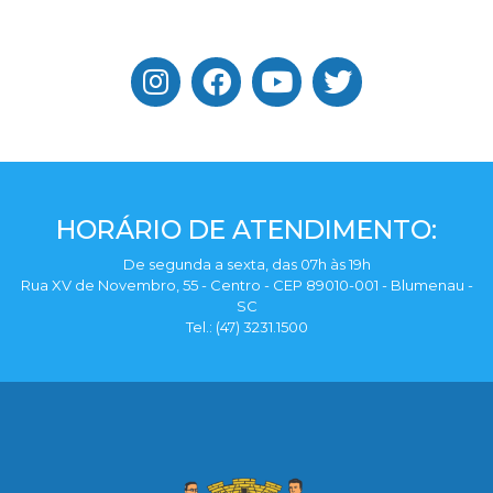
HORÁRIO DE ATENDIMENTO:
De segunda a sexta, das 07h às 19h
Rua XV de Novembro, 55 - Centro - CEP 89010-001 - Blumenau -
SC
Tel.: (47) 3231.1500