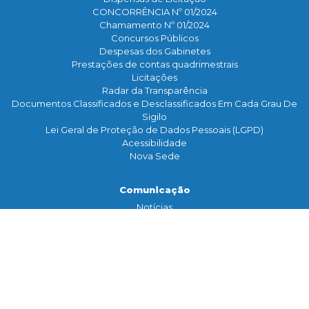
CONCORRÊNCIA Nº 01/2024
Chamamento Nº 01/2024
Concursos Públicos
Despesas dos Gabinetes
Prestações de contas quadrimestrais
Licitações
Radar da Transparência
Documentos Classificados e Desclassificados Em Cada Grau De
Sigilo
Lei Geral de Proteção de Dados Pessoais (LGPD)
Acessibilidade
Nova Sede
Comunicação
Notícias
Assessoria de Imprensa
TV Legislativa
Galeria de Fotos
Banco de Imagens
Contato