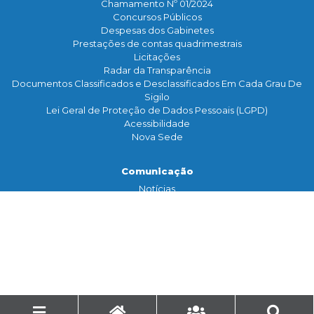
Chamamento Nº 01/2024
Concursos Públicos
Despesas dos Gabinetes
Prestações de contas quadrimestrais
Licitações
Radar da Transparência
Documentos Classificados e Desclassificados Em Cada Grau De
Sigilo
Lei Geral de Proteção de Dados Pessoais (LGPD)
Acessibilidade
Nova Sede
Comunicação
Notícias
Assessoria de Imprensa
TV Legislativa
Galeria de Fotos
Banco de Imagens
Contato
Serviço de Informação
Ouvidoria