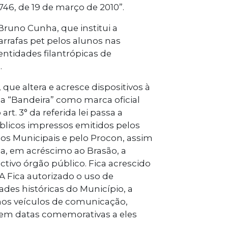
46, de 19 de março de 2010”.
 Bruno Cunha, que institui a
rafas pet pelos alunos nas
 entidades filantrópicas de
.
 que altera e acresce dispositivos à
ui a “Bandeira” como marca oficial
rt. 3° da referida lei passa a
blicos impressos emitidos pelos
hos Municipais e pelo Procon, assim
a, em acréscimo ao Brasão, a
ctivo órgão público. Fica acrescido
A Fica autorizado o uso de
es históricas do Município, a
nos veículos de comunicação,
 em datas comemorativas a eles