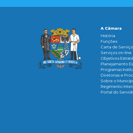
A Câmara
História
Funçōes
Carta de Serviç
Serviços on-line
Objetivos Estrat
Planejamento Es
Programas Instit
Diretorias e Pro
Sobre o Municíp
Regimento Inte
Portal do Servid