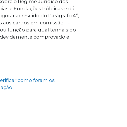
sobre o Regime Jurídico dos
uias e Fundações Públicas e dá
vigorar acrescido do Parágrafo 4º,
s aos cargos em comissão: I -
u função para qual tenha sido
onal devidamente comprovado e
verificar como foram os
tação