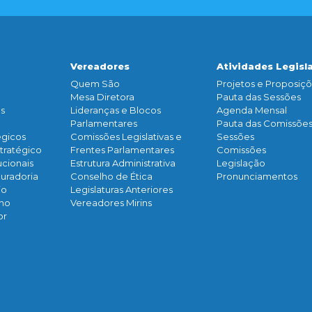
Vereadores
Atividades Legisl
Quem São
Projetos e Proposiç
Mesa Diretora
Pauta das Sessões
os
Lideranças e Blocos
Agenda Mensal
Parlamentares
Pauta das Comissõe
égicos
Comissões Legislativas e
Sessões
tratégico
Frentes Parlamentares
Comissões
ucionais
Estrutura Administrativa
Legislação
curadoria
Conselho de Ética
Pronunciamentos
io
Legislaturas Anteriores
rno
Vereadores Mirins
or