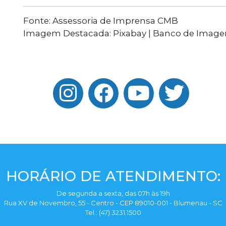
Fonte: Assessoria de Imprensa CMB
Imagem Destacada: Pixabay | Banco de Imagen
HORÁRIO DE ATENDIMENTO:
De segunda a sexta, das 07h às 19h
Rua XV de Novembro, 55 - Centro - CEP 89010-001 - Blumenau - SC
Tel.: (47) 3231.1500