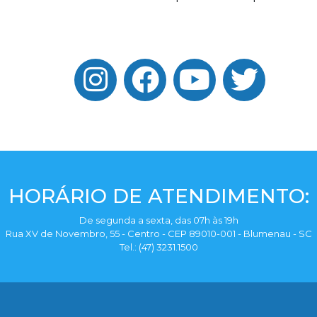
HORÁRIO DE ATENDIMENTO:
De segunda a sexta, das 07h às 19h
Rua XV de Novembro, 55 - Centro - CEP 89010-001 - Blumenau - SC
Tel.: (47) 3231.1500