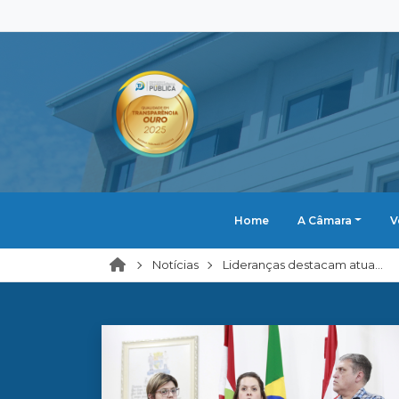
Home
A Câmara
V
Notícias
Lideranças destacam atua...