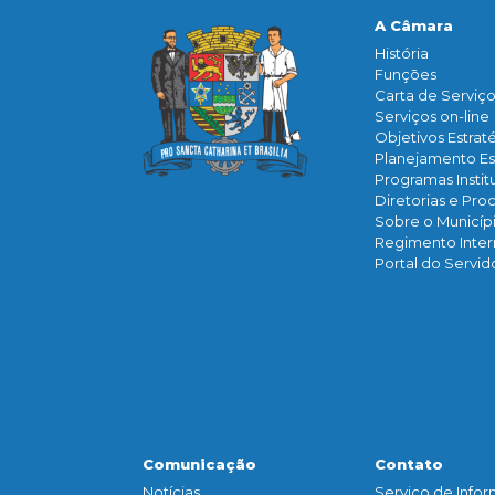
A Câmara
História
Funçōes
Carta de Serviç
Serviços on-line
Objetivos Estrat
Planejamento Es
Programas Instit
Diretorias e Pro
Sobre o Municíp
Regimento Inte
Portal do Servid
Comunicação
Contato
Notícias
Serviço de Info