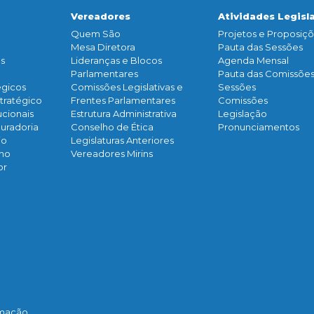
Vereadores
Atividades Legisl
Quem São
Projetos e Proposiç
Mesa Diretora
Pauta das Sessões
os
Lideranças e Blocos
Agenda Mensal
Parlamentares
Pauta das Comissõe
égicos
Comissões Legislativas e
Sessões
tratégico
Frentes Parlamentares
Comissões
ucionais
Estrutura Administrativa
Legislação
curadoria
Conselho de Ética
Pronunciamentos
io
Legislaturas Anteriores
rno
Vereadores Mirins
or
rmação