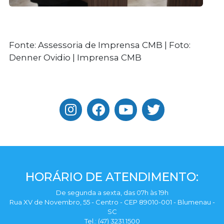
Fonte: Assessoria de Imprensa CMB | Foto:
Denner Ovidio | Imprensa CMB
HORÁRIO DE ATENDIMENTO:
De segunda a sexta, das 07h às 19h
Rua XV de Novembro, 55 - Centro - CEP 89010-001 - Blumenau -
SC
Tel.: (47) 3231.1500