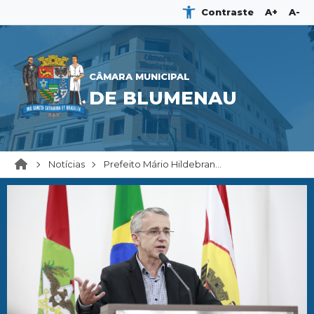
Contraste
A+
A-
CÂMARA MUNICIPAL
DE BLUMENAU
Notícias
Prefeito Mário Hildebran...