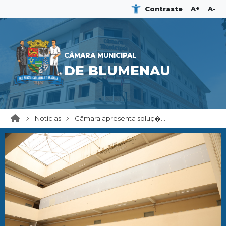
Contraste
A+
A-
CÂMARA MUNICIPAL
DE BLUMENAU
Notícias
Câmara apresenta soluç�...