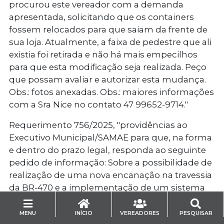
procurou este vereador com a demanda
apresentada, solicitando que os containers
fossem relocados para que saiam da frente de
sua loja. Atualmente, a faixa de pedestre que ali
existia foi retirada e não há mais empecilhos
para que esta modificação seja realizada. Peço
que possam avaliar e autorizar esta mudança.
Obs.: fotos anexadas. Obs.: maiores informações
com a Sra Nice no contato 47 99652-9714."
Requerimento 756/2025
, "providências ao
Executivo Municipal/SAMAE para que, na forma
e dentro do prazo legal, responda ao seguinte
pedido de informação: Sobre a possibilidade de
realização de uma nova encanação na travessia
da BR-470 e a implementação de um sistema
estruturado de canalização ao longo da divisa
de Blumenau com os municípios de Indaial e
MENU
INÍCIO
VEREADORES
PESQUISAR