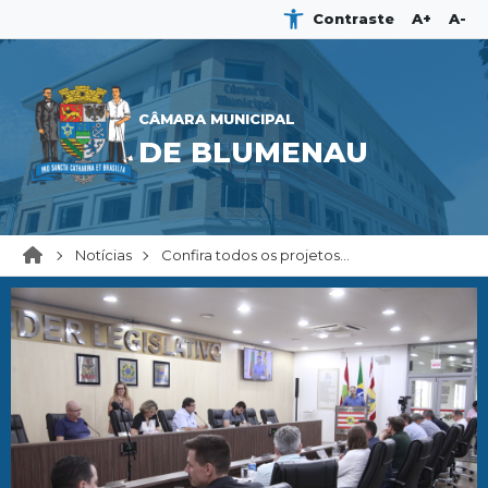
Contraste
A+
A-
CÂMARA MUNICIPAL
DE BLUMENAU
Notícias
Confira todos os projetos...