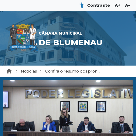
Contraste
A+
A-
CÂMARA MUNICIPAL
DE BLUMENAU
Notícias
Confira o resumo dos pron...