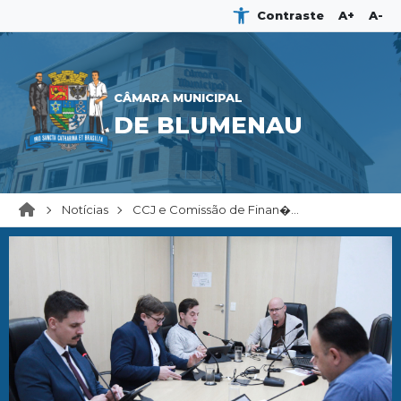
Contraste
A+
A-
CÂMARA MUNICIPAL
DE BLUMENAU
Notícias
CCJ e Comissão de Finan�...