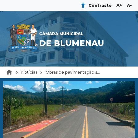
Contraste
A+
A-
CÂMARA MUNICIPAL
DE BLUMENAU
Notícias
Obras de pavimentação s...