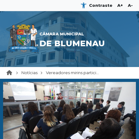
Contraste
A+
A-
CÂMARA MUNICIPAL
DE BLUMENAU
Notícias
Vereadores mirins partici...