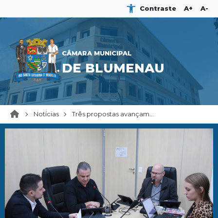
Contraste
A+
A-
CÂMARA MUNICIPAL
DE BLUMENAU
Notícias
Três propostas avançam...