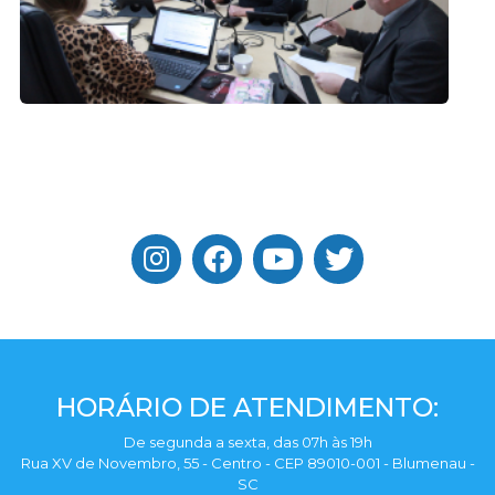
HORÁRIO DE ATENDIMENTO:
De segunda a sexta, das 07h às 19h
Rua XV de Novembro, 55 - Centro - CEP 89010-001 - Blumenau -
SC