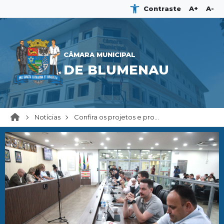
Contraste
A+
A-
CÂMARA MUNICIPAL
DE BLUMENAU
Notícias
Confira os projetos e pro...