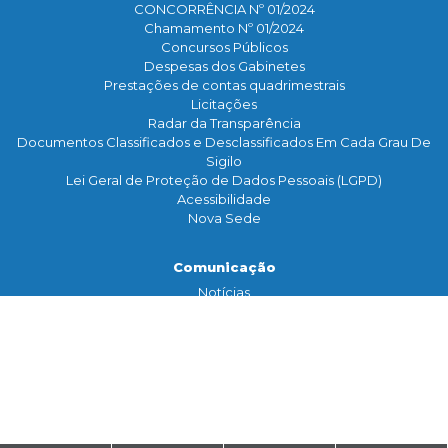
CONCORRÊNCIA Nº 01/2024
Chamamento Nº 01/2024
Concursos Públicos
Despesas dos Gabinetes
Prestações de contas quadrimestrais
Licitações
Radar da Transparência
Documentos Classificados e Desclassificados Em Cada Grau De
Sigilo
Lei Geral de Proteção de Dados Pessoais (LGPD)
Acessibilidade
Nova Sede
Comunicação
Notícias
Assessoria de Imprensa
TV Legislativa
Galeria de Fotos
Banco de Imagens
Contato
Serviço de Informação