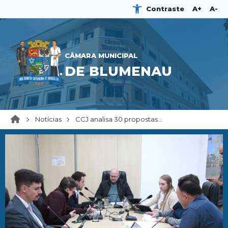
Contraste
A+
A-
CÂMARA MUNICIPAL
DE BLUMENAU
Notícias
CCJ analisa 30 propostas...