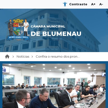
Contraste
A+
A-
CÂMARA MUNICIPAL
DE BLUMENAU
Notícias
Confira o resumo dos pron...