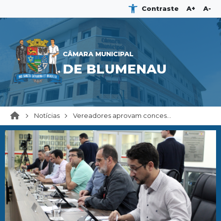
Contraste
A+
A-
CÂMARA MUNICIPAL
DE BLUMENAU
Notícias
Vereadores aprovam conces...