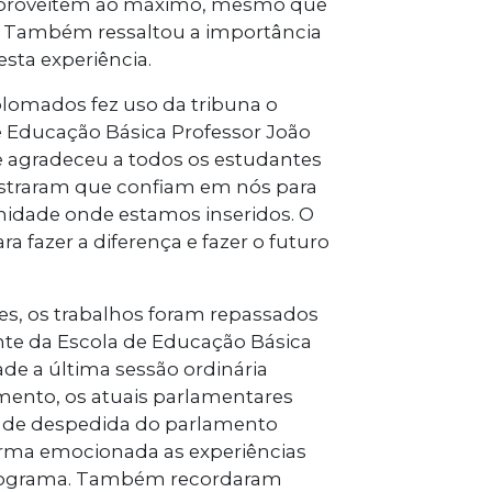
 aproveitem ao máximo, mesmo que
el. Também ressaltou a importância
esta experiência.
lomados fez uso da tribuna o
e Educação Básica Professor João
e agradeceu a todos os estudantes
ostraram que confiam em nós para
nidade onde estamos inseridos. O
a fazer a diferença e fazer o futuro
s, os trabalhos foram repassados
nte da Escola de Educação Básica
de a última sessão ordinária
mento, os atuais parlamentares
os de despedida do parlamento
orma emocionada as experiências
 programa. Também recordaram