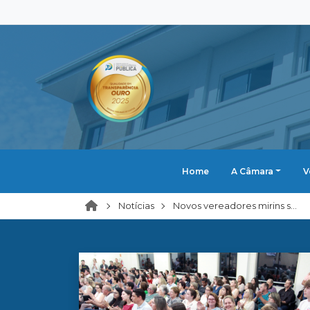
Home
A Câmara
V
Notícias
Novos vereadores mirins s...