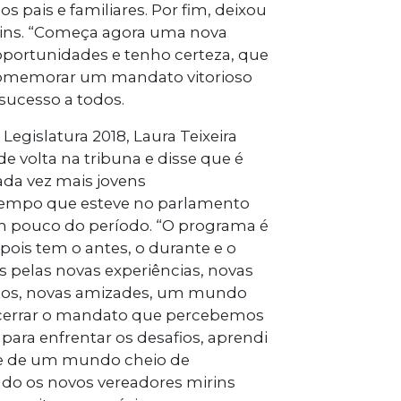
s pais e familiares. Por fim, deixou
ins. “Começa agora uma nova
 oportunidades e tenho certeza, que
 comemorar um mandato vitorioso
sucesso a todos.
egislatura 2018, Laura Teixeira
e volta na tribuna e disse que é
da vez mais jovens
tempo que esteve no parlamento
m pouco do período. “O programa é
pois tem o antes, o durante e o
 pelas novas experiências, novas
tos, novas amizades, um mundo
encerrar o mandato que percebemos
ara enfrentar os desafios, aprendi
te de um mundo cheio de
ndo os novos vereadores mirins