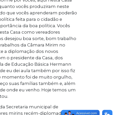
rme por vocês, aqui nesta Casa
 quanto vocês produziram neste
te do que vocês aprenderam poderão
lítica feita para o cidadão e
ortância da boa política. Vocês
 esta Casa como vereadores
ns desejou boa sorte, bom trabalho
trabalhos da Câmara Mirim no
e a diplomação dos novos
om o presidente da Casa, dos
ola de Educação Básica Hermann
de eu dei aula também por isso fiz
e momento foi de muito orgulho,
eço suas famílias também e, além
e de onde eu venho. Hoje temos um
tou.
da Secretaria municipal de
dores mirins recém-diplomados.