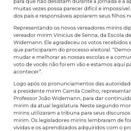
para que não desistam durante a jornada e a
muitas vezes possa parecer difícil e impossív
dos pais e responsáveis apoiarem seus filhos n
Representando os novos vereadores mirins dip
vereador mirim Vinicius de Senna, da Escola d
Widemann. Ele agradeceu os votos recebidos 
que participaram do processo eleitoral. “Dem
mudar e melhorar as nossas escolas e a comu
voto de vocês não foi em vão e estamos aqui par
acontecer”.
Logo após os pronunciamentos das autoridade
a presidente mirim Camila Coelho, representa
Professor João Widemann, para dar continuida
mirim da atual legislatura. Neste segundo mo
mirins utilizaram a tribuna para seus discurs
mirim. Os legisladores mirins lembraram de f
vividas e os aprendizados adquiridos com o