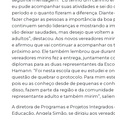
seguinte mensagem. “Eu tenho um carinho eno
eu pude acompanhar suas atividades e sei do
período e o quanto fizeram a diferença. Dian
fazer chegar as pessoas a importância da boa po
continuem sendo lideranças e mostrando a imp
vão deixar saudades, mas desejo que voltem a
adultos”, destacou. Aos novos vereadores miri
e afirmou que vai continuar a acompanhar os 
próximo ano. Ele também lembrou que durant
vereadores mirins fez a entrega, juntamente c
diplomas para as duas representantes da Esc
Hamann. “Foi nesta escola que eu estudei e on
questão de quebrar o protocolo. Para mim est
pois eu as conheço desde de pequenas e conh
disso, fazem parte da região e da comunidad
representante adulto e também mirim”, salien
A diretora de Programas e Projetos Integrados 
Educação, Angela Simão, se dirigiu aos verea