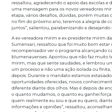
ressaltou, agradecendo o apoio das escolas e do
uma mensagem para os novos vereadores mir
etapa, vários desafios, dúvidas, porém muitas
no fim do próximo ano, teremos a alegria de
juntos”, salientou, parabenizando e desejando 
A ex-vereadora mirim e ex-presidente mirim da L
Sumensari, ressaltou que foi muito bom estar d
recompensador ver o programa alcançando ca
blumenauenses. Apontou que não faz muito 
mirim, mas que sente saudades, e lembrou u
um processo e não uma ação isolada ou finita, 
depois. Durante o mandato estamos extasiados
oportunidades oferecidas, novos conhecimen
diferente diante dos olhos. Mas é depois de 
o quanto mudamos, o quanto eu ganhei força p
quem realmente eu sou e que eu quero, dian
informações e opiniões”, ressaltou, aconselha