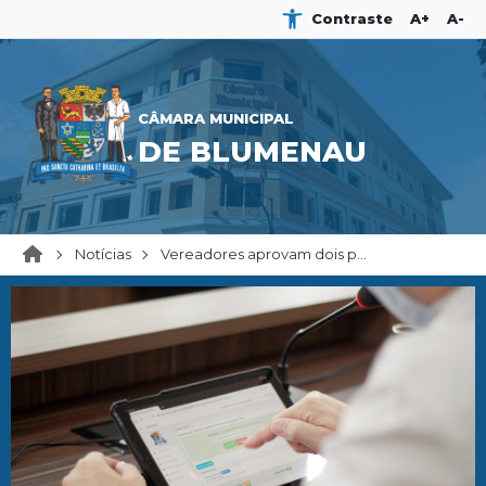
Contraste
A+
A-
CÂMARA MUNICIPAL
DE BLUMENAU
Notícias
Vereadores aprovam dois p...