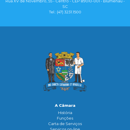
Rua XV de Novembro, 55 - Centro - CEP 89010-001 - Blumenau -
SC
Tel.: (47) 3231.1500
A Câmara
História
Funçōes
Carta de Serviços
Serviços on-line