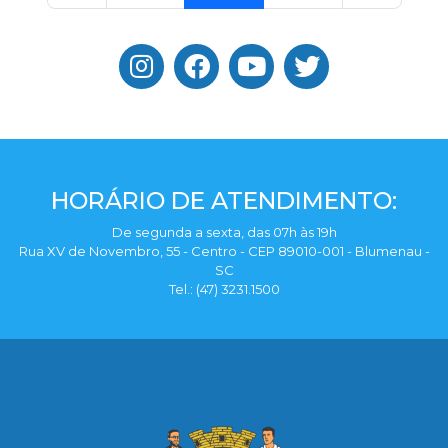
HORÁRIO DE ATENDIMENTO:
De segunda a sexta, das 07h às 19h
Rua XV de Novembro, 55 - Centro - CEP 89010-001 - Blumenau -
SC
Tel.: (47) 3231.1500