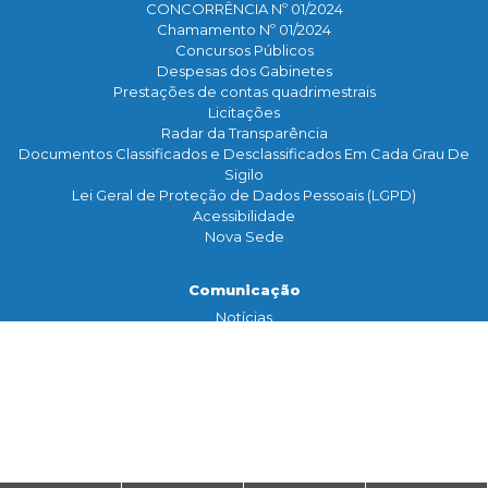
CONCORRÊNCIA Nº 01/2024
Chamamento Nº 01/2024
Concursos Públicos
Despesas dos Gabinetes
Prestações de contas quadrimestrais
Licitações
Radar da Transparência
Documentos Classificados e Desclassificados Em Cada Grau De
Sigilo
Lei Geral de Proteção de Dados Pessoais (LGPD)
Acessibilidade
Nova Sede
Comunicação
Notícias
Assessoria de Imprensa
TV Legislativa
Galeria de Fotos
Banco de Imagens
Contato
Serviço de Informação