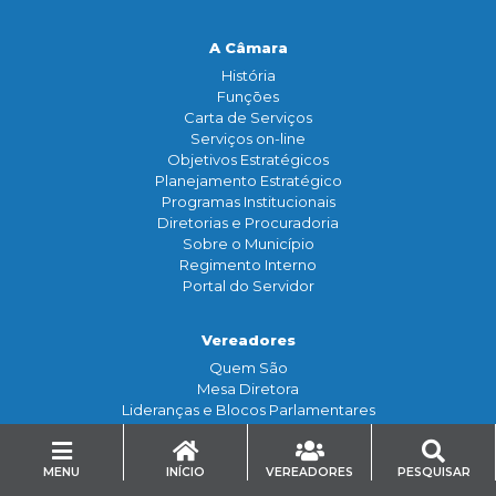
A Câmara
História
Funçōes
Carta de Serviços
Serviços on-line
Objetivos Estratégicos
Planejamento Estratégico
Programas Institucionais
Diretorias e Procuradoria
Sobre o Município
Regimento Interno
Portal do Servidor
Vereadores
Quem São
Mesa Diretora
Lideranças e Blocos Parlamentares
Comissões Legislativas e Frentes Parlamentares
Estrutura Administrativa
Conselho de Ética
MENU
INÍCIO
VEREADORES
PESQUISAR
Legislaturas Anteriores