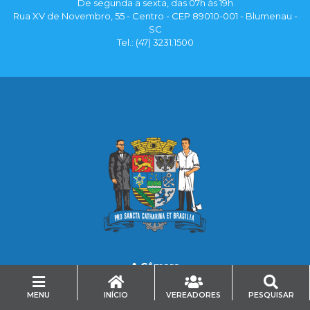
De segunda a sexta, das 07h às 19h
Rua XV de Novembro, 55 - Centro - CEP 89010-001 - Blumenau -
SC
Tel.: (47) 3231.1500
A Câmara
História
Funçōes
MENU
INÍCIO
VEREADORES
PESQUISAR
Carta de Serviços