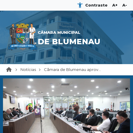
Contraste
A+
A-
CÂMARA MUNICIPAL
DE BLUMENAU
Notícias
Câmara de Blumenau aprov...