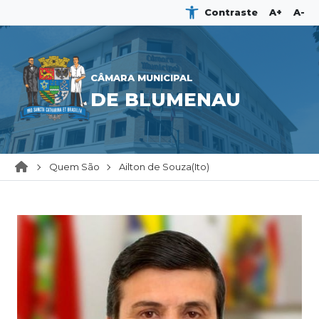
Contraste
A+
A-
CÂMARA MUNICIPAL
DE BLUMENAU
Quem São
Ailton de Souza(Ito)