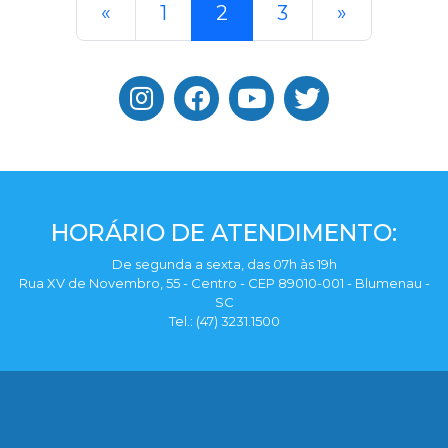
«
1
2
3
»
HORÁRIO DE ATENDIMENTO:
De segunda a sexta, das 07h às 19h
Rua XV de Novembro, 55 - Centro - CEP 89010-001 - Blumenau -
SC
Tel.: (47) 3231.1500