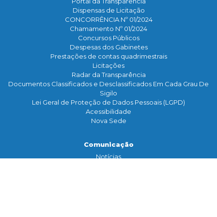
Portal da Transparência
Dispensas de Licitação
CONCORRÊNCIA Nº 01/2024
Chamamento Nº 01/2024
Concursos Públicos
Despesas dos Gabinetes
Prestações de contas quadrimestrais
Licitações
Radar da Transparência
Documentos Classificados e Desclassificados Em Cada Grau De
Sigilo
Lei Geral de Proteção de Dados Pessoais (LGPD)
Acessibilidade
Nova Sede
Comunicação
Notícias
Assessoria de Imprensa
TV Legislativa
Galeria de Fotos
Banco de Imagens
Contato