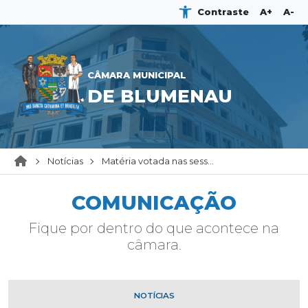
Contraste
A+
A-
CÂMARA MUNICIPAL
DE BLUMENAU
Notícias
Matéria votada nas sess...
COMUNICAÇÃO
Fique por dentro do que acontece na
câmara.
NOTÍCIAS