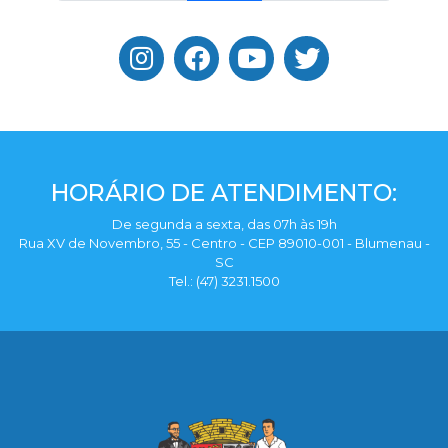
HORÁRIO DE ATENDIMENTO:
De segunda a sexta, das 07h às 19h
Rua XV de Novembro, 55 - Centro - CEP 89010-001 - Blumenau -
SC
Tel.: (47) 3231.1500