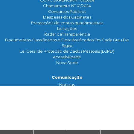
Chamamento Nº 01/2024
Concursos Públicos
Despesas dos Gabinetes
Prestações de contas quadrimestrais
Licitações
Radar da Transparência
Documentos Classificados e Desclassificados Em Cada Grau De
Sigilo
Lei Geral de Proteção de Dados Pessoais (LGPD)
Acessibilidade
Nova Sede
Comunicação
Notícias
Assessoria de Imprensa
TV Legislativa
Galeria de Fotos
Banco de Imagens
Contato
Serviço de Informação