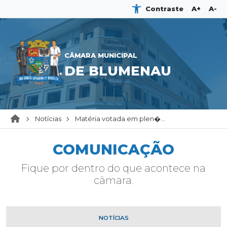
Contraste
A+
A-
CÂMARA MUNICIPAL
DE BLUMENAU
Notícias
Matéria votada em plen�...
COMUNICAÇÃO
Fique por dentro do que acontece na
câmara.
NOTÍCIAS