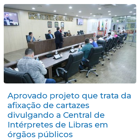
Aprovado projeto que trata da
afixação de cartazes
divulgando a Central de
Intérpretes de Libras em
órgãos públicos